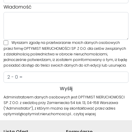
Wiadomość
Wyrażam zgodę na przetwarzanie moich danych osobowych
przez firmę OPTYMIST NIERUCHOMOŚCI SP. Z O.O. dla celów związanych
z działalnością pośrednictwa w obrocie nieruchomościami,
jednocześnie potwierdzam, iż zostałem poinformowany o tym, iż będę
posiadać dostęp do treści swoich danych do ich edycji lub usunięcia.
Administratorem danych osobowych jest OPTYMIST NIERUCHOMOŚCI
SP. Z O.O. z siedzibą przy Zamieniecka 54 lok. 13, 04-158 Warszawa
(“Administrator”), z którym można się skontaktować przez adres
optymist@optymist.nieruchomosci.pl…
czytaj więcej
Lista Ofert
Formularze