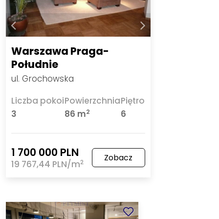
Warszawa Praga-
Południe
ul. Grochowska
Liczba pokoi
Powierzchnia
Piętro
2
3
86 m
6
1 700 000 PLN
Zobacz
2
19 767,44 PLN/m