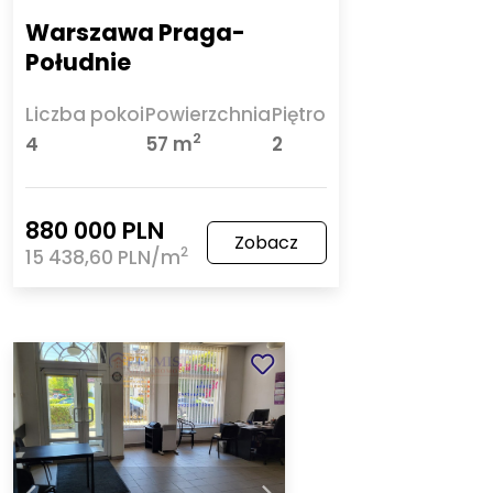
Warszawa Praga-
Południe
Liczba pokoi
Powierzchnia
Piętro
2
4
57 m
2
880 000 PLN
Zobacz
2
15 438,60 PLN/m