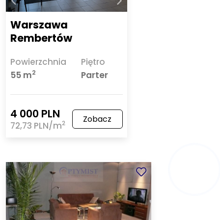
Warszawa
Rembertów
Powierzchnia
Piętro
2
55 m
Parter
4 000 PLN
Zobacz
2
72,73 PLN/m