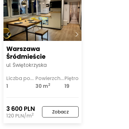
Warszawa
Śródmieście
ul. Świętokrzyska
Liczba pokoi
Powierzchnia
Piętro
2
1
30 m
19
3 600 PLN
Zobacz
2
120 PLN/m