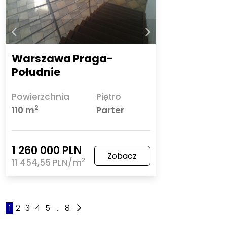
Warszawa Praga-
Południe
Powierzchnia
Piętro
2
110 m
Parter
1 260 000 PLN
Zobacz
2
11 454,55 PLN/m
1
2
3
4
5
...
8