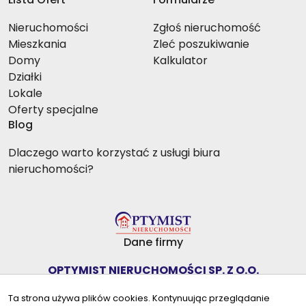
Nieruchomości
Zgłoś nieruchomość
Mieszkania
Zleć poszukiwanie
Domy
Kalkulator
Działki
Lokale
Oferty specjalne
Blog
Dlaczego warto korzystać z usługi biura
nieruchomości?
Dane firmy
OPTYMIST NIERUCHOMOŚCI SP. Z O.O.
Zamieniecka 54 lok. 13
Ta strona używa plików cookies. Kontynuując przeglądanie
04-158 Warszawa