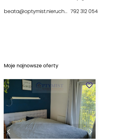
beata@optymist.nieruchomosci.pl
792 312 054
Moje najnowsze oferty