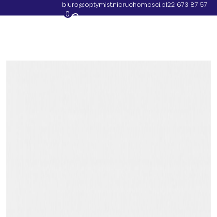
biuro@optymist.nieruchomosci.pl
22 673 87 57
0