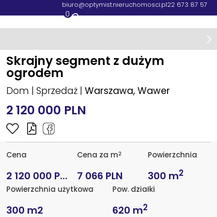
biuro@optymist.nieruchomosci.pl
22 673 87 57
0
Skrajny segment z dużym
ogrodem
Dom | Sprzedaż |
Warszawa, Wawer
2 120 000 PLN
2
Cena
Cena za m
Powierzchnia
2
2 120 000 PLN
7 066 PLN
300 m
Powierzchnia użytkowa
Pow. działki
2
300 m2
620 m