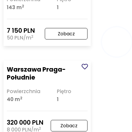
2
143 m
1
7 150 PLN
Zobacz
2
50 PLN/m
Warszawa Praga-
Południe
Powierzchnia
Piętro
2
40 m
1
320 000 PLN
Zobacz
2
8 000 PLN/m