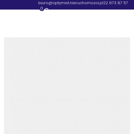
biuro@optymist.nieruchomosci.pl
22 673 87 57
0