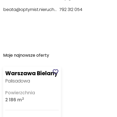
beata@optymist.nieruchomosci.pl
792 312 054
Moje najnowsze oferty
Warszawa Bielany
Palisadowa
Powierzchnia
2
2 186 m