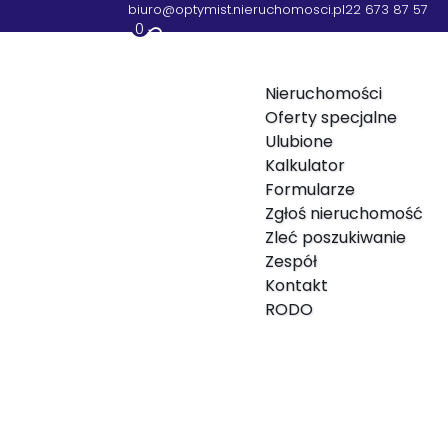
biuro@optymist.nieruchomosci.pl
22 673 87 57
0
Nieruchomości
Oferty specjalne
Ulubione
Kalkulator
ryglas
Formularze
Zgłoś nieruchomość
Zleć poszukiwanie
92 312 054
Zespół
Kontakt
RODO