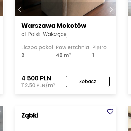
Warszawa Mokotów
al. Polski Walczącej
Liczba pokoi
Powierzchnia
Piętro
2
2
40 m
1
4 500 PLN
Zobacz
2
112,50 PLN/m
Ząbki