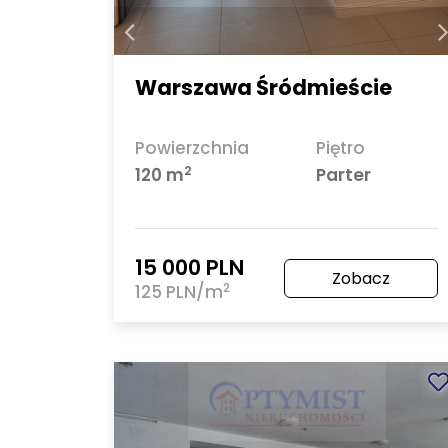
Warszawa Śródmieście
Powierzchnia
Piętro
2
120 m
Parter
15 000 PLN
Zobacz
2
125 PLN/m