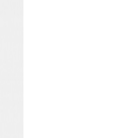
22 673 87 57
biuro@optymist.nieruchomosci.pl